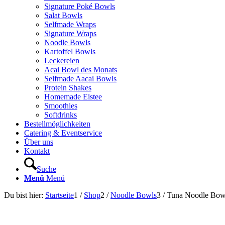
Signature Poké Bowls
Salat Bowls
Selfmade Wraps
Signature Wraps
Noodle Bowls
Kartoffel Bowls
Leckereien
Acai Bowl des Monats
Selfmade Aacai Bowls
Protein Shakes
Homemade Eistee
Smoothies
Softdrinks
Bestellmöglichkeiten
Catering & Eventservice
Über uns
Kontakt
Suche
Menü
Menü
Du bist hier:
Startseite
1
/
Shop
2
/
Noodle Bowls
3
/
Tuna Noodle Bow