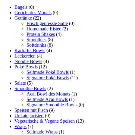
Bagels
(0)
Gericht des Monats
(0)
Getränke
(22)
Frisch gepresste Säfte
(0)
Homemade Eistee
(2)
Protein Shakes
(4)
Smoothies
(8)
Softdrinks
(8)
Kartoffel Bowls
(4)
Leckereien
(4)
Noodle Bowls
(4)
Poké Bowls
(12)
Selfmade Poké Bowls
(1)
Signature Poké Bowls
(11)
Salate
(5)
Smoothie Bowls
(2)
Acai Bowl des Monats
(1)
Selfmade Acai Bowls
(1)
Signature Smoothie Bowls
(0)
Speisen mit Fisch
(9)
Unkategorisiert
(0)
Vegetarische & Vegane Speisen
(13)
Wraps
(7)
Selfmade Wraps
(1)