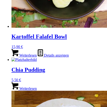
Kartoffel Falafel Bowl
15,90
€
Weiterlesen
Details anzeigen
Chia Pudding
5,50
€
Weiterlesen