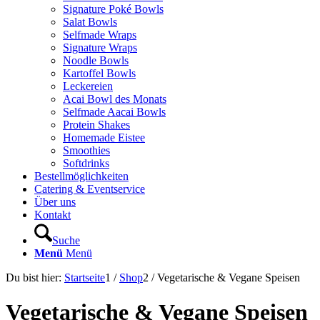
Signature Poké Bowls
Salat Bowls
Selfmade Wraps
Signature Wraps
Noodle Bowls
Kartoffel Bowls
Leckereien
Acai Bowl des Monats
Selfmade Aacai Bowls
Protein Shakes
Homemade Eistee
Smoothies
Softdrinks
Bestellmöglichkeiten
Catering & Eventservice
Über uns
Kontakt
Suche
Menü
Menü
Du bist hier:
Startseite
1
/
Shop
2
/
Vegetarische & Vegane Speisen
Vegetarische & Vegane Speisen