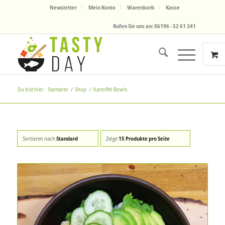
Newsletter
Mein Konto
Warenkorb
Kasse
Rufen Sie uns an: 06196 - 52 61 341
Du bist hier:
Startseite
/
Shop
/
Kartoffel Bowls
Sortieren nach
Standard
Zeige
15 Produkte pro Seite