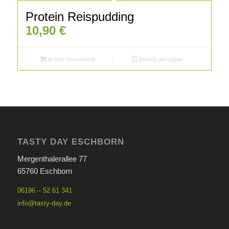
Protein Reispudding
10,90
€
In den Warenkorb
Details anzeigen
TASTY DAY ESCHBORN
Mergenthalerallee 77
65760 Eschborn
06196 – 52 61 341
info@tasty-day.de