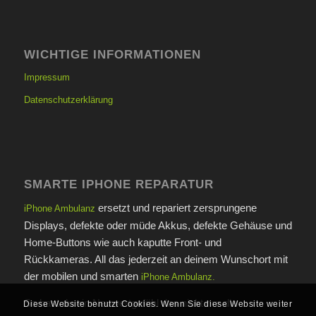
WICHTIGE INFORMATIONEN
Impressum
Datenschutzerklärung
SMARTE IPHONE REPARATUR
ersetzt und repariert zersprungene
iPhone Ambulanz
Displays, defekte oder müde Akkus, defekte Gehäuse und
Home-Buttons wie auch kaputte Front- und
Rückkameras. All das jederzeit an deinem Wunschort mit
der mobilen und smarten
iPhone Ambulanz.
So hast du ein Neuwertgefühl das nicht nur die
Diese Website benutzt Cookies. Wenn Sie diese Website weiter