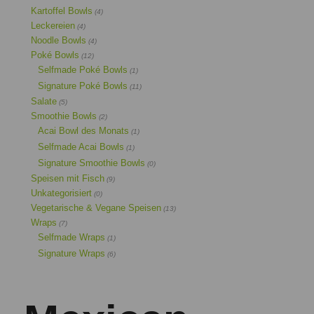
Kartoffel Bowls
(4)
Leckereien
(4)
Noodle Bowls
(4)
Poké Bowls
(12)
Selfmade Poké Bowls
(1)
Signature Poké Bowls
(11)
Salate
(5)
Smoothie Bowls
(2)
Acai Bowl des Monats
(1)
Selfmade Acai Bowls
(1)
Signature Smoothie Bowls
(0)
Speisen mit Fisch
(9)
Unkategorisiert
(0)
Vegetarische & Vegane Speisen
(13)
Wraps
(7)
Selfmade Wraps
(1)
Signature Wraps
(6)