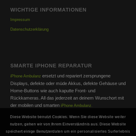
WICHTIGE INFORMATIONEN
Impressum
Datenschutzerklärung
SMARTE IPHONE REPARATUR
ersetzt und repariert zersprungene
iPhone Ambulanz
Displays, defekte oder müde Akkus, defekte Gehäuse und
Home-Buttons wie auch kaputte Front- und
Rückkameras. All das jederzeit an deinem Wunschort mit
der mobilen und smarten
iPhone Ambulanz.
So hast du ein Neuwertgefühl das nicht nur die
Diese Website benutzt Cookies. Wenn Sie diese Website weiter
Lebensdauer verlängert sondern auch den Wert deines
nutzen, gehen wir von Ihrem Einverständnis aus. Diese Website
Smartphones steigert.
speichert einige Benutzerdaten um ein personalisiertes Surferlebnis