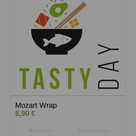
Mozart Wrap
8,90
€
Weiterlesen
Details anzeigen