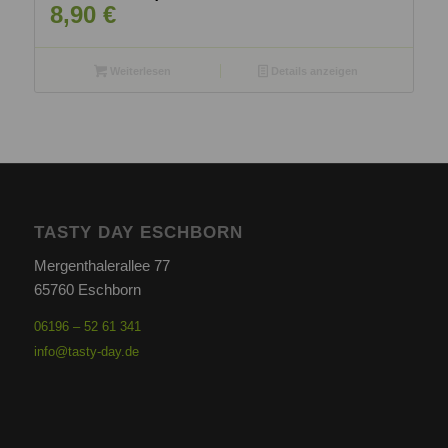
8,90
€
Weiterlesen
Details anzeigen
TASTY DAY ESCHBORN
Mergenthalerallee 77
65760 Eschborn
06196 – 52 61 341
info@tasty-day.de