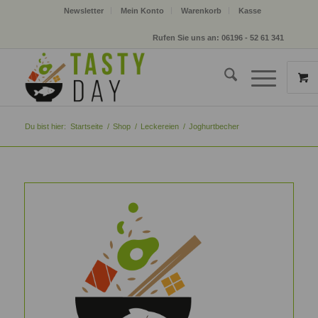
Newsletter
Mein Konto
Warenkorb
Kasse
Rufen Sie uns an: 06196 - 52 61 341
Du bist hier:
Startseite
/
Shop
/
Leckereien
/
Joghurtbecher