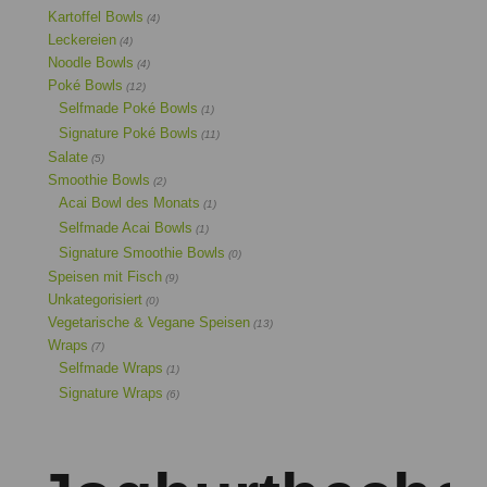
Kartoffel Bowls
(4)
Leckereien
(4)
Noodle Bowls
(4)
Poké Bowls
(12)
Selfmade Poké Bowls
(1)
Signature Poké Bowls
(11)
Salate
(5)
Smoothie Bowls
(2)
Acai Bowl des Monats
(1)
Selfmade Acai Bowls
(1)
Signature Smoothie Bowls
(0)
Speisen mit Fisch
(9)
Unkategorisiert
(0)
Vegetarische & Vegane Speisen
(13)
Wraps
(7)
Selfmade Wraps
(1)
Signature Wraps
(6)