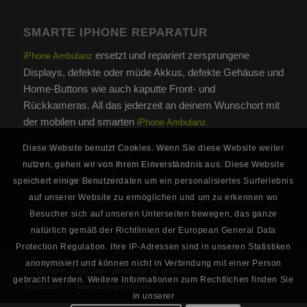
SMARTE IPHONE REPARATUR
ersetzt und repariert zersprungene
iPhone Ambulanz
Displays, defekte oder müde Akkus, defekte Gehäuse und
Home-Buttons wie auch kaputte Front- und
Rückkameras. All das jederzeit an deinem Wunschort mit
der mobilen und smarten
iPhone Ambulanz.
So hast du ein Neuwertgefühl das nicht nur die
Diese Website benutzt Cookies. Wenn Sie diese Website weiter
Lebensdauer verlängert sondern auch den Wert deines
nutzen, gehen wir von Ihrem Einverständnis aus. Diese Website
Smartphones steigert.
speichert einige Benutzerdaten um ein personalisiertes Surferlebnis
auf unserer Website zu ermöglichen und um zu erkennen wo
Besucher sich auf unseren Unterseiten bewegen, das ganze
natürlich gemäß der Richtlinien der European General Data
Protection Regulation. Ihre IP-Adressen sind in unseren Statistiken
anonymisiert und können nicht in Verbindung mit einer Person
© Copyright - Tasty Day - Webdesign by www.de
gebracht werden. Weitere Informationen zum Rechtlichen finden Sie
Impressum
Datenschutzerklärung
in unserer